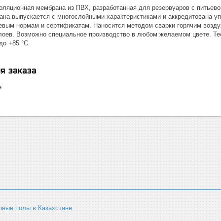
оляционная мембрана из ПВХ, разработанная для резервуаров с питьево
ана выпускается с многослойными характеристиками и аккредитована у
ым нормам и сертификатам. Наносится методом сварки горячим возду
слоев. Возможно специальное производство в любом желаемом цвете. Te
до +85 °C.
я заказа
е
ные полы в Казахстане