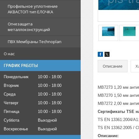
Профильное уплотнение
АКВАСТОП тип ЕЛОЧКА
Огнезащита
металлоконструкций
ПВХ Мембраны Technoplan
О нас
ГРАФИК РАБОТЫ
Описание
Х
Понедельник
10:00
18:00
Вторник
10:00
18:00
MB7273 1,20 мм анти
Среда
10:00
18:00
MB7270 1,50 мм анти
Четверг
10:00
18:00
MB7272 2,00 мм анти
Сертификаты TSE н
Пятница
10:00
18:00
TS EN 13361:2004/A1
Суббота
Выходной
TS EN 13362:2005 / 
Воскресенье
Выходной
Описание: