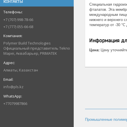
КОНТАКТЫ
Специальная гидроиз
фталатов. Эта мембр
международным пищев
+7 (707) 998-78-66
нижнего и верхнего 
температур от -30 °C 
+7 (777) 055-66-68
Информация дл
Polymer Build Technologies
Официальный представитель Tekno
Цена:
Цену уточняйт
Mapei, Аквабарьер, PRIMATEK
Алматы, Казахстан
info@pls.kz
+77079987866
Промышленные полимер