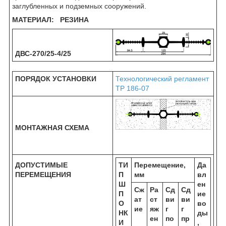
заглубленных и подземных сооружений.
МАТЕРИАЛ: РЕЗИНА
ДВС-270/25-4/25
ПОРЯДОК УСТАНОВКИ
Технологический регламент
ТР 186-07
МОНТАЖНАЯ СХЕМА
ДОПУСТИМЫЕ
ТИ
Перемещение,
Да
ПЕРЕМЕЩЕНИЯ
П
мм
вл
Ш
ен
Сж
Ра
Сд
Сд
П
ие
ат
ст
ви
ви
О
во
ие
яж
г
г
НК
ды
ен
по
пр
И
,