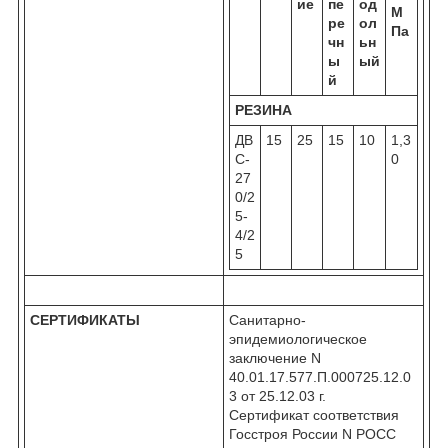
ие
пе
од
М
ре
ол
Па
чн
ьн
ы
ый
й
РЕЗИНА
ДВ
15
25
15
10
1,3
С-
0
27
0/2
5-
4/2
5
СЕРТИФИКАТЫ
Санитарно-
эпидемиологическое
заключение N
40.01.17.577.П.000725.12.0
3 от 25.12.03 г.
Сертификат соответствия
Госстроя России N POCC