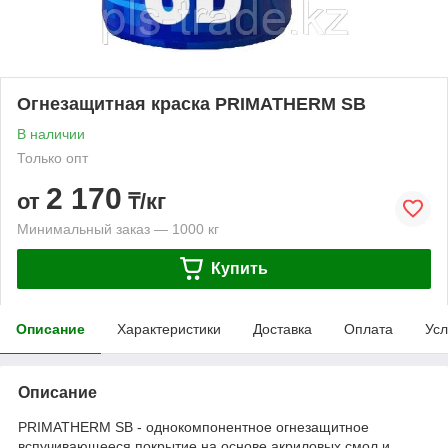
Огнезащитная краска PRIMATHERM SB
В наличии
Только опт
2 170
от
₸/кг
Минимальный заказ — 1000 кг
Купить
Описание
Характеристики
Доставка
Оплата
Усл
Описание
PRIMATHERM SB - однокомпонентное огнезащитное
вспучивающееся покрытие на основе акриловых смол и